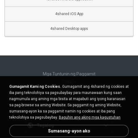
4shared iOS App
4shared Desktop apps
Mga Tuntunin ng Paggamit
Privacy
Gumagamit Kami ng Cookies.
Gumagamit ang 4shared ng cookies at
Suporta
iba pang teknolohiya sa pagsubaybay para maunawaan kung saan
Huwag ibenta ang aking personal na impormasyon
nagmumula ang aming mga bisita at mapabuti ang iyong karanasan
Huwag ibahagi ang aking personal na impormasyon
sa pag-browse sa aming Website. Sa paggamit ng aming Website,
sumasang-ayon ka sa paggamit namin ng cookies at iba pang
teknolohiya sa pagsubaybay.
Baguhin ang aking mga kagustuhan
Tagalog
Sumasang-ayon ako